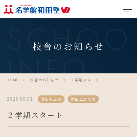
SCHOO
校舎のお知らせ
INFO
HOME
校舎のお知らせ
２学期スタート
2025.09.01
浜松有玉校
磐田二之宮校
２学期スタート