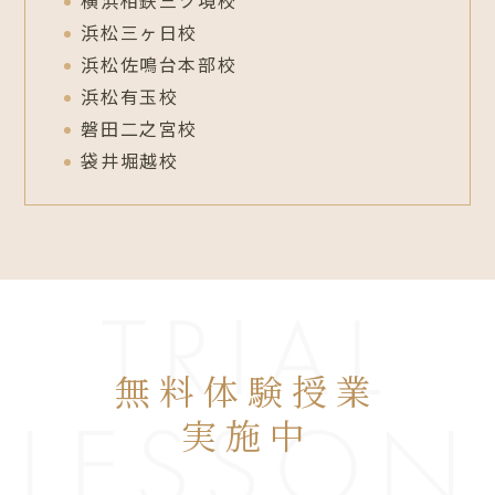
横浜相鉄三ツ境校
浜松三ヶ日校
浜松佐鳴台本部校
浜松有玉校
磐田二之宮校
袋井堀越校
TRIAL
無料体験授業
LESSON
実施中