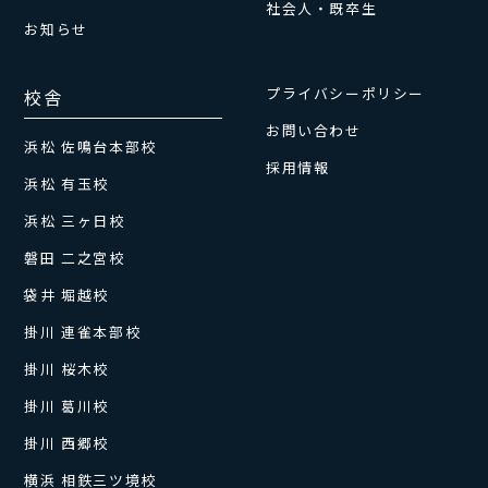
社会人・既卒生
お知らせ
プライバシーポリシー
校舎
お問い合わせ
浜松 佐鳴台本部校
採用情報
浜松 有玉校
浜松 三ヶ日校
磐田 二之宮校
袋井 堀越校
掛川 連雀本部校
掛川 桜木校
掛川 葛川校
掛川 西郷校
横浜 相鉄三ツ境校